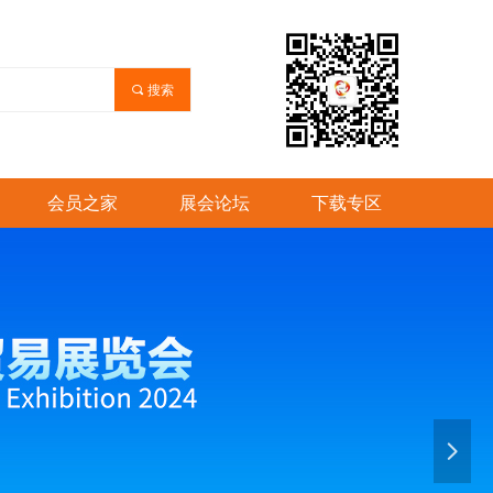
끠
搜索
会员之家
展会论坛
下载专区
넲