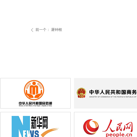
前一个：
屠钟根
ꄴ