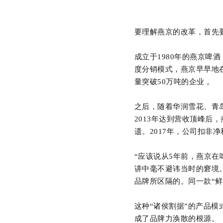
要理解燕京的改革，首先
成立于
1980年的燕京啤
度分销模式，燕京早早地在
量突破50万吨的企业 。
之后，随着华润雪花、青
2013年达到营收顶峰后
遗。2017年，公司扣非
“应该说从5年前，燕京在
讲中毫不避讳当时的窘境
品牌所区隔的。同一款“
这种
“诸侯割据”的产品
成了品牌力涣散的根源。