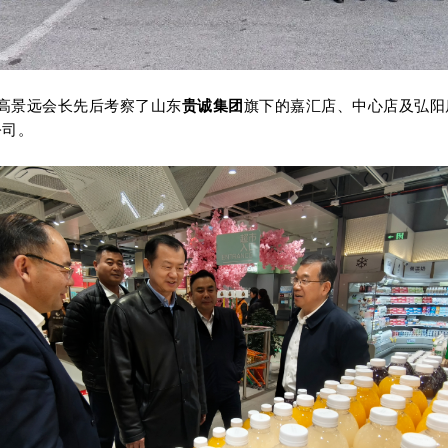
，高景远会长先后考察了山东
贵诚集团
旗下的嘉汇店、中心店及弘阳
公司
。