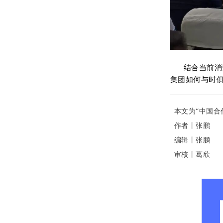
结合当前消费
集团如何与时
本文为“中国合
作者丨张鹏
编辑丨张鹏
审核丨葛欣