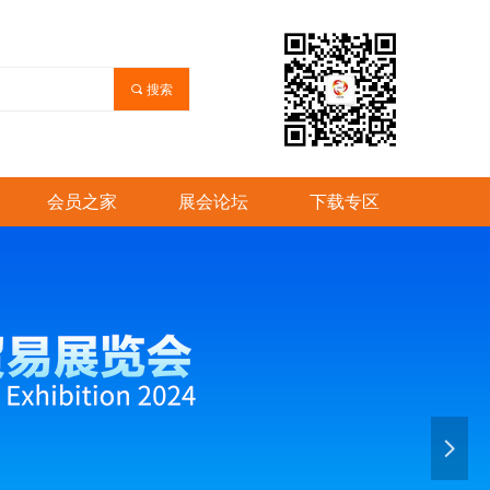
끠
搜索
会员之家
展会论坛
下载专区
넲