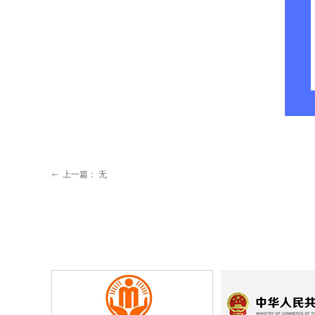
上一篇：
无
ꂃ