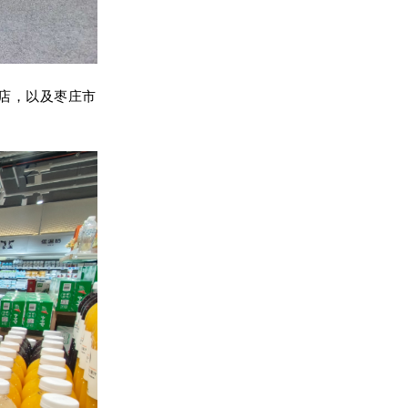
店，
以及
枣庄市