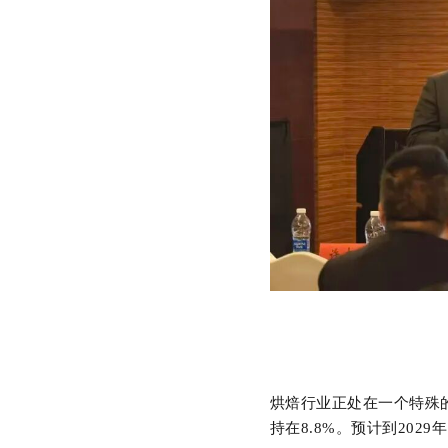
烘焙行业正处在一个特殊
持在
8.8%
。
预计到
2029
年