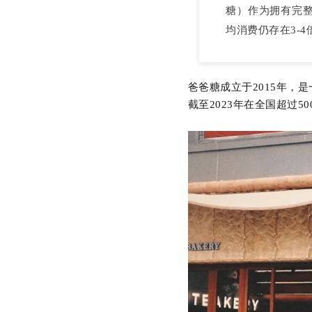
糖）作为拥有完
均消费仍存在3-
爸爸糖成立于
2015
年，是
截至
2023
年在全国
超过
50