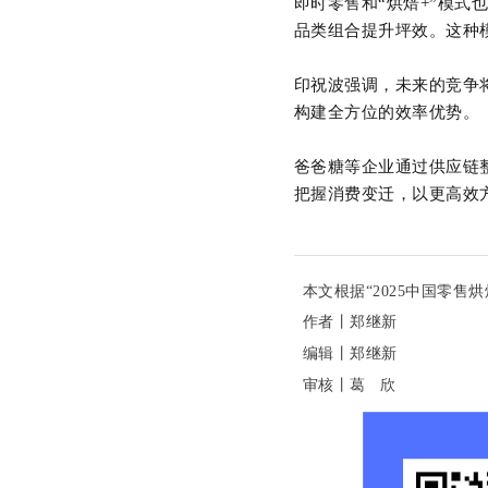
即时零售和
“烘焙
+
”模式
品类组合提升坪效。这种
印祝波强调，未来的竞争
构建全方位的效率优势。
爸爸糖等企业通过供应链
把握消费变迁，以更高效
本文根据“2025中国零
作者丨郑继新
编辑丨
郑继新
审核丨
葛 欣