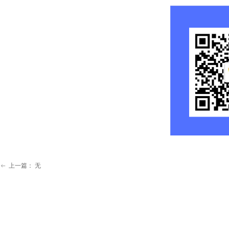
上一篇：
无
ꂃ