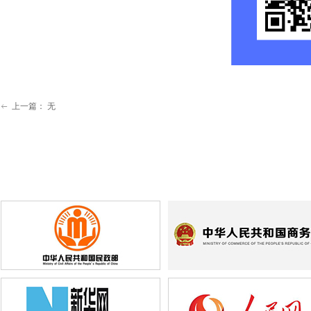
上一篇：
无
ꂃ